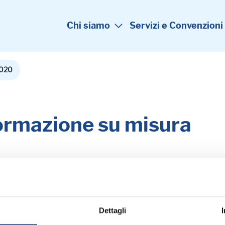
Chi siamo
Servizi e Convenzioni
020
Formazione su misura
one
: --- |
Formazione
: In House 2020
Dettagli
023
2022
2021
2020
2019
2018
2017