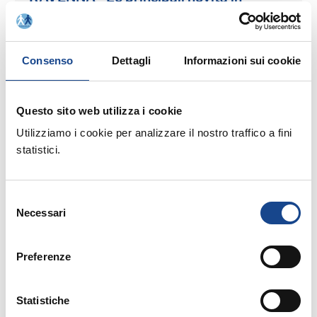
materia anagrafica (IV sessione)
Pomeriggio di Studio -
Consenso
Dettagli
Informazioni sui cookie
Corso riservato agli operatori del Comune di
Ravenna
Questo sito web utilizza i cookie
Utilizziamo i cookie per analizzare il nostro traffico a fini
statistici.
Selezione
Necessari
del
consenso
13/02/17 - Pomeriggio di Studio - Corso
riservato agli operatori del Comune di Ravenna
Preferenze
RAVENNA - L'attestato di soggiorno
Statistiche
permanente (III sessione)