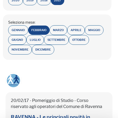
2020
2019
2018
2017
Seleziona mese:
GENNAIO
FEBBRAIO
MARZO
APRILE
MAGGIO
GIUGNO
LUGLIO
SETTEMBRE
OTTOBRE
NOVEMBRE
DICEMBRE
20/02/17 - Pomeriggio di Studio - Corso
riservato agli operatori del Comune di Ravenna
RAVENNA - Le principali novità in