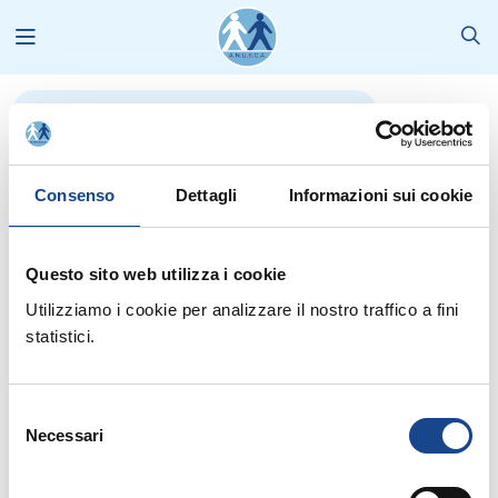
Archivio Formazione in Accademia
2025
Archivio Formazione in
Consenso
Dettagli
Informazioni sui cookie
Accademia
Questo sito web utilizza i cookie
Utilizziamo i cookie per analizzare il nostro traffico a fini
Selezione corrente:
statistici.
Canali
: Formazione e corsi |
Tipo Comunicazione
: --- |
Formazione
:
Accademia 2025
Selezione
Seleziona anno:
Necessari
del
2026
2025
2024
2023
2022
2021
consenso