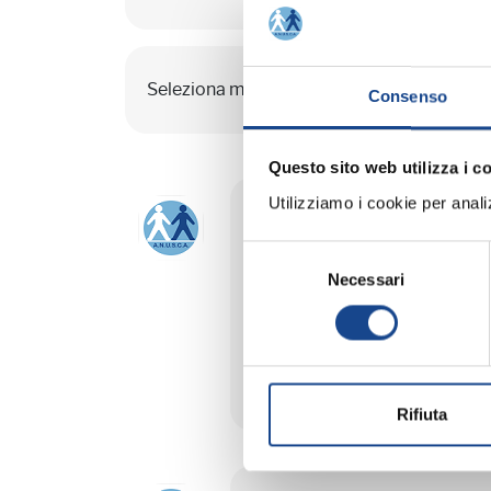
Seleziona mese:
GENNAIO
FEBBRAIO
M
Consenso
Questo sito web utilizza i c
Utilizziamo i cookie per analizz
21/03/23 - Seminario di 
Selezione
CASTEL SAN PIETRO TE
Necessari
del
necroscopici, cimiteri
consenso
Seminario di aggiornamen
Rifiuta