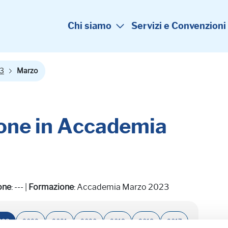
Chi siamo
Servizi e Convenzioni
3
Marzo
one in Accademia
one
: --- |
Formazione
: Accademia Marzo 2023
023
2022
2021
2020
2019
2018
2017